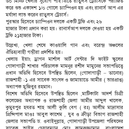
৬০ মিনিট খেলার সুযোগ পাই।এতে রাতুলস ট্রেডার্সকে পরাজিত
করে শুভ একাদশ ১/০ গোলে চ্যাম্পিওন হয় এবং রানার্স আপ এর
মর্যাদা লাভ করেন রাতুলস ট্রেডার্স।
পুরস্কার হিসেবে চ্যাম্পিওন দলকে একটি ট্রফি এবং ২৬
হাজার টাকা প্রদান করা হয়। রানার্সআপ দলকে দেওয়া হয় একটি
ট্রফি ২১হাজার টাকা।
উল্লেখ্য, খেলা শেষে কাওয়ালি গান এবং বরেন্দ্র অঞ্চলের
ঐতিহ্যবাহী গম্ভীরা প্রদর্শিত হয়।
খেলায় ইয়াং ড্রাগন মার্শাল আর্ট সেন্টার দি ফাইট স্কুলের
গোদাগাড়ী শাখার পরিচালক মামনুর রশীদ মামুনের সভাপতিত্বে
প্রধান অতিথি হিসেবে উপস্থিত ছিলেন, (গোদাগাড়ী – তানোর)
রাজশাহী -১ এর সাবেক সাংসদ ও জামায়াতে আমীর ( ভারপ্রাপ্ত)
অধ্যাপক মুজিবুর রহমান।
বিশেষ অতিথি হিসেবে উপস্থিত ছিলেন ,মাটিকাটা আদর্শ ডিগ্রী
কলেজের অধ্যাপক ও রাজশাহী জেলা আমীর আব্দুল খালেক,
কুমুরপুর হযরত শাহ আলী কুলি বেগ ( রঃ) আলীম মাদ্রাসার
প্রিন্সিপাল মাওঃ আবুল কাশেম , যুব ও ক্রীড়া বিভাগ রাজশাহী
জেলার সভাপতি ড. ওবাইদু্ল্লাহ, গোদাগাড়ী উপজেলা পরিষদের
সাবেক ভাইস চেয়ারম্যান মোঃ কামরুজ্জামান, বাংলাদেশ