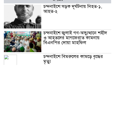
চন্দনাইশে সড়ক দূর্ঘটনায় নিহত-১,
আহত-২
চন্দনাইশে জুলাই গণ-অভ্যুত্থানে শহীদ
ও আহতদের মাগফেরাত কামনায়
বিএনপির দোয়া মাহফিল
চন্দনাইশে বিমরুলের কামড়ে বৃদ্ধের
মৃত্যু