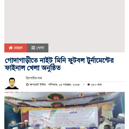
প্রচ্ছদ
খেলা
গোদাগাড়ীতে নাইট মিনি ফুটবল টুর্নামেন্টের
ফাইনাল খেলা অনুষ্ঠিত
রিপোর্টার নাম
আপডেট টাইম : শনিবার, ১৬ নভেম্বর, ২০২৪
২৮০ বার