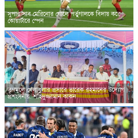
সুপার সাব মেরিনোর গোলে পর্তুগালকে বিদায় করে
কোয়ার্টারে স্পেন
তৃণমূলে খেলাধুলার প্রসারে তারেক রহমানের উদ্যোগ
প্রশংসনীয়: শহিদুজ্জামান কাকন