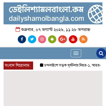
শুক্রবার, ০৭ অগাস্ট ২০২৬, ১১:২৮ অপরাহ্ন
Toggle
navigation
সংবাদ শিরোনাম:
চন্দনাইশে সড়ক দূর্ঘটনায় নিহত-১, আহত-২
চন্