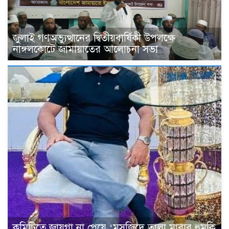
জুলাই গণঅভ্যুত্থানের দ্বিতীয়বার্ষিকী উপলক্ষে
নাঙ্গলকোটে জামায়াতের আলোচনা সভা
কমিটিতে জায়গা না পেয়ে ‘মসজিদে তালা মারার হুমকি