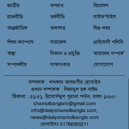
বন্যাদুর্গত মানুষের পাশে পার্কভিউ
জাতীয়
অপরাধ
বিনোদন
হাসপাতাল আমিলাইষে ফ্রি চিকিৎসা
ক্যাম্পে ২ হাজার রোগীকে সেবা,
রাজনীতি
অর্থনীতি
লাইফস্টাইল
বিনামূল্যে ওষুধ বিতরণ
আন্তর্জাতিক
আদালত
ভিন্ন-খবর
চন্দনাইশ থানা পুলিশের অভিযানে ৩
আসামী গ্রেফতার
শিক্ষা-ক্যাম্পাস
সারাদেশ
প্রাইভেসী পলিসি
স্বাস্থ্য
বিজ্ঞান ও প্রযুক্তি
আমাদের সম্পর্কে
সম্পাদকীয়
সাক্ষাৎকার
যোগাযোগ
সম্পাদক :
খন্দকার আলমগীর হোসাইন
প্রধান সম্পাদক :
নিজামুল হক নাঈম
ঠিকানা :
৫১/৫১, রিসোর্সফুল পুরানা পল্টন, ঢাকা-১০০০।
shamolbanglatv@gmail.com
info@dailyshamolbangla.com,
news@dailyshamolbangla.com
মোবাইলঃ 01788585211