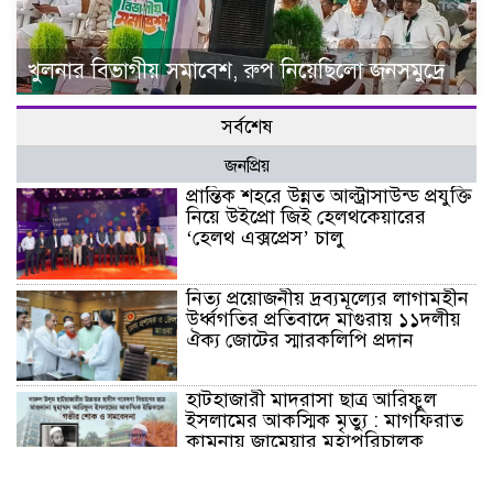
খুলনার বিভাগীয় সমাবেশ, রুপ নিয়েছিলো জনসমুদ্রে
সর্বশেষ
জনপ্রিয়
প্রান্তিক শহরে উন্নত আল্ট্রাসাউন্ড প্রযুক্তি
নিয়ে উইপ্রো জিই হেলথকেয়ারের
‘হেলথ এক্সপ্রেস’ চালু
নিত্য প্রয়োজনীয় দ্রব্যমূল্যের লাগামহীন
উর্ধ্বগতির প্রতিবাদে মাগুরায় ১১দলীয়
ঐক্য জোটের স্মারকলিপি প্রদান
হাটহাজারী মাদরাসা ছাত্র আরিফুল
ইসলামের আকস্মিক মৃত্যু : মাগফিরাত
কামনায় জামেয়ার মহাপরিচালক