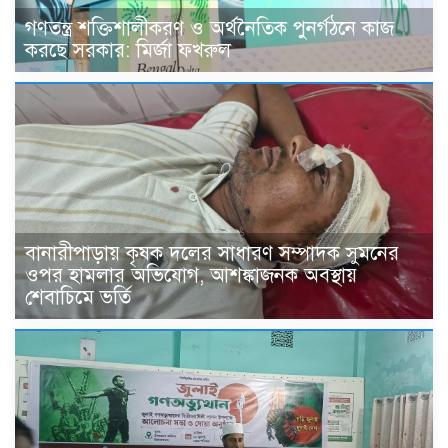
গণতন্ত্র শক্তিশালীকরণ ও অর্থনৈতিক পুনর্গঠনে কাজ
করছে সরকার: মির্জা ফখরুল
বানারীপাড়ায় কৃষক দলের সাধারণ সম্পাদক সুমনের
ওপর হামলার অভিযোগ, আশঙ্কাজনক অবস্থায়
শেবাচিমে ভর্তি