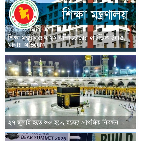
শিক্ষা মন্ত্রণালয়ের ২২ কম্পিউটারের হার্ডডিস্ক উধাও,
থানায় অভিযোগ
২৭ জুলাই হতে শুরু হচ্ছে হজের প্রাথমিক নিবন্ধন