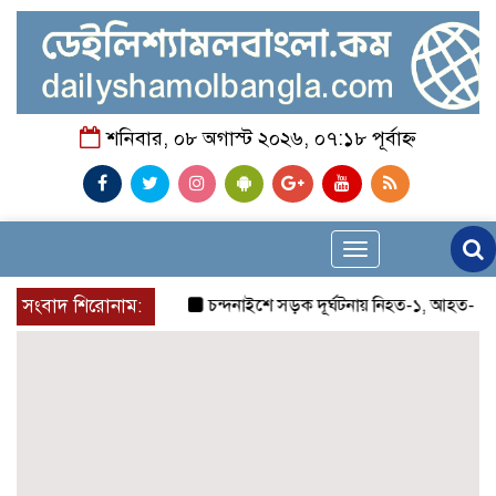
শনিবার, ০৮ অগাস্ট ২০২৬, ০৭:১৮ পূর্বাহ্ন
Toggle
navigation
সংবাদ শিরোনাম:
চন্দনাইশে সড়ক দূর্ঘটনায় নিহত-১, আহত-২
চন্দ