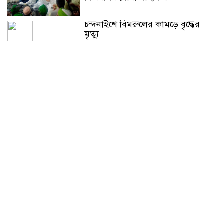
চন্দনাইশে বিমরুলের কামড়ে বৃদ্ধের
মৃত্যু