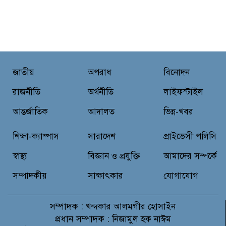
জাতীয়
অপরাধ
বিনোদন
রাজনীতি
অর্থনীতি
লাইফস্টাইল
আন্তর্জাতিক
আদালত
ভিন্ন-খবর
শিক্ষা-ক্যাম্পাস
সারাদেশ
প্রাইভেসী পলিসি
স্বাস্থ্য
বিজ্ঞান ও প্রযুক্তি
আমাদের সম্পর্কে
সম্পাদকীয়
সাক্ষাৎকার
যোগাযোগ
সম্পাদক :
খন্দকার আলমগীর হোসাইন
প্রধান সম্পাদক :
নিজামুল হক নাঈম