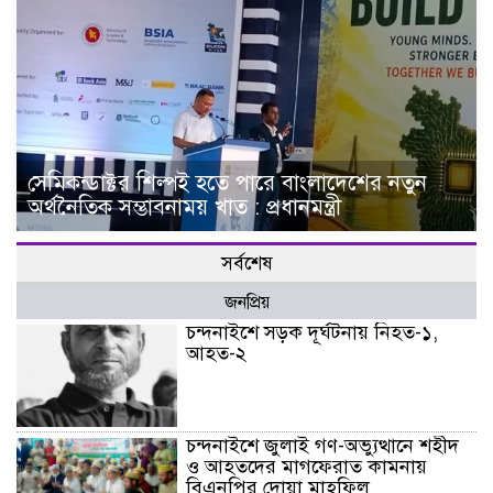
সেমিকন্ডাক্টর শিল্পই হতে পারে বাংলাদেশের নতুন
অর্থনৈতিক সম্ভাবনাময় খাত : প্রধানমন্ত্রী
সর্বশেষ
জনপ্রিয়
চন্দনাইশে সড়ক দূর্ঘটনায় নিহত-১,
আহত-২
চন্দনাইশে জুলাই গণ-অভ্যুত্থানে শহীদ
ও আহতদের মাগফেরাত কামনায়
বিএনপির দোয়া মাহফিল