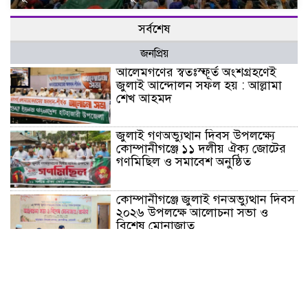
সর্বশেষ
জনপ্রিয়
আলেমগণের স্বতঃস্ফূর্ত অংশগ্রহণেই
জুলাই আন্দোলন সফল হয় : আল্লামা
শেখ আহমদ
জুলাই গণঅভ্যুত্থান দিবস উপলক্ষ্যে
কোম্পানীগঞ্জে ১১ দলীয় ঐক্য জোটের
গণমিছিল ও সমাবেশ অনুষ্ঠিত
কোম্পানীগঞ্জে জুলাই গনঅভ্যুত্থান দিবস
২০২৬ উপলক্ষে আলোচনা সভা ও
বিশেষ মোনাজাত
“স্পেশাল ট্রাইব্যুনালে জুলাই গণহত্যার
বিচার করেন, জনগণ আপনাদের ছাড়বে
না: সাক্কু