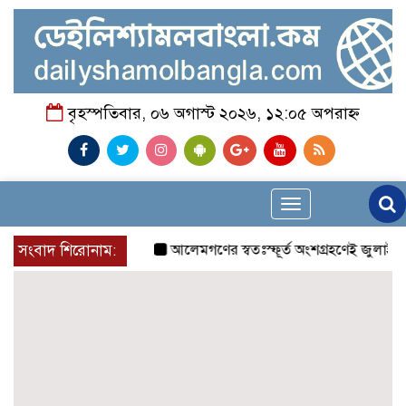
বৃহস্পতিবার, ০৬ অগাস্ট ২০২৬, ১২:০৫ অপরাহ্ন
Toggle
navigation
সংবাদ শিরোনাম:
আলেমগণের স্বতঃস্ফূর্ত অংশগ্রহণেই জুলাই আন্দ