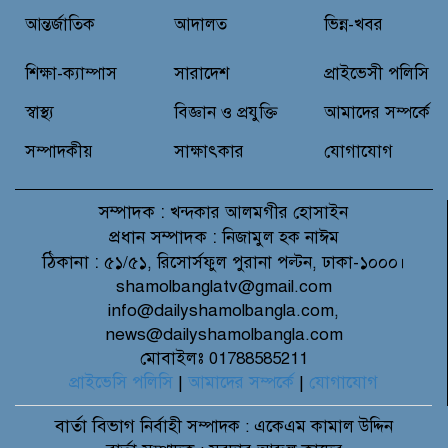
আন্তর্জাতিক
আদালত
ভিন্ন-খবর
মাগুরায় জুলাই গণঅভ্যুত্থান দিবসে
প্রেসক্লাবে আলোচনা সভা ও দোয়া
শিক্ষা-ক্যাম্পাস
সারাদেশ
প্রাইভেসী পলিসি
মাহফিল অনুষ্ঠিত
স্বাস্থ্য
বিজ্ঞান ও প্রযুক্তি
আমাদের সম্পর্কে
সম্পাদকীয়
সাক্ষাৎকার
যোগাযোগ
সম্পাদক :
খন্দকার আলমগীর হোসাইন
প্রধান সম্পাদক :
নিজামুল হক নাঈম
ঠিকানা :
৫১/৫১, রিসোর্সফুল পুরানা পল্টন, ঢাকা-১০০০।
shamolbanglatv@gmail.com
info@dailyshamolbangla.com,
news@dailyshamolbangla.com
মোবাইলঃ 01788585211
প্রাইভেসি পলিসি
|
আমাদের সম্পর্কে
|
যোগাযোগ
বার্তা বিভাগ
নির্বাহী সম্পাদক : একেএম কামাল উদ্দিন