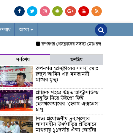
অপরাধ
আরো
রুপনগর প্রেসক্লাবের সদস্য মোঃ রুহুল আমিন এর মমতাময়ী মায
সর্বশেষ
জনপ্রিয়
রুপনগর প্রেসক্লাবের সদস্য মোঃ
রুহুল আমিন এর মমতাময়ী
মায়ের মৃত্যু
প্রান্তিক শহরে উন্নত আল্ট্রাসাউন্ড
প্রযুক্তি নিয়ে উইপ্রো জিই
হেলথকেয়ারের ‘হেলথ এক্সপ্রেস’
চালু
নিত্য প্রয়োজনীয় দ্রব্যমূল্যের
লাগামহীন উর্ধ্বগতির প্রতিবাদে
মাগুরায় ১১দলীয় ঐক্য জোটের