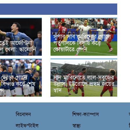
সুপার সাব মেরিনোর গোলে
র্তেই আর্জেন্টিনা
পর্তুগালকে বিদায় করে
ল খেলা: স্কালোনি
কোয়ার্টারে স্পেন
র জোড়া গোলে
সান মারিনোতে লাল-সবুজের
বিধ্বস্ত করে শেষ
উল্লাস, ইউরোপে প্রথম জয়ের
ন্স
স্বাদ
বিনোদন
শিক্ষা-ক্যাম্পাস
লাইফস্টাইল
স্বাস্থ্য