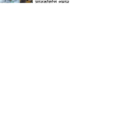
স্মারকলিপি প্রদান
হাটহাজারী মাদরাসা ছাত্র
আরিফুল ইসলামের আকস্মিক
মৃত্যু : মাগফিরাত কামনায়
জামেয়ার মহাপরিচালক
আলেমগণের স্বতঃস্ফূর্ত
অংশগ্রহণেই জুলাই আন্দোলন
সফল হয় : আল্লামা শেখ আহমদ
জুলাই গণঅভ্যুত্থান দিবস
উপলক্ষ্যে কোম্পানীগঞ্জে ১১ দলীয়
ঐক্য জোটের গণমিছিল ও
সমাবেশ অনুষ্ঠিত
কোম্পানীগঞ্জে জুলাই গনঅভ্যুত্থান
দিবস ২০২৬ উপলক্ষে আলোচনা
সভা ও বিশেষ মোনাজাত
“স্পেশাল ট্রাইব্যুনালে জুলাই
গণহত্যার বিচার করেন, জনগণ
আপনাদের ছাড়বে না: সাক্কু