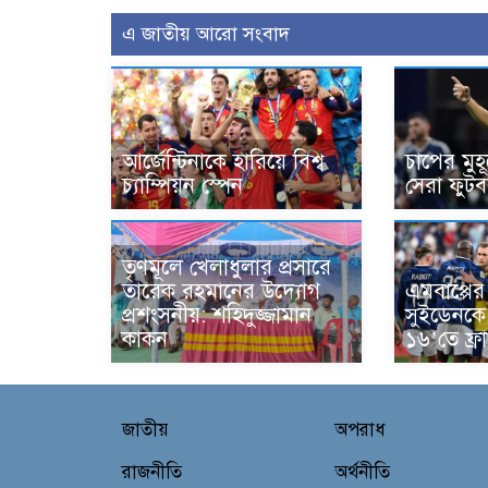
এ জাতীয় আরো সংবাদ
আর্জেন্টিনাকে হারিয়ে বিশ্ব
চাপের মুহূ
চ্যাম্পিয়ন স্পেন
সেরা ফুটব
তৃণমূলে খেলাধুলার প্রসারে
তারেক রহমানের উদ্যোগ
এমবাপ্পে
প্রশংসনীয়: শহিদুজ্জামান
সুইডেনকে 
কাকন
১৬’তে ফ্রা
জাতীয়
অপরাধ
রাজনীতি
অর্থনীতি