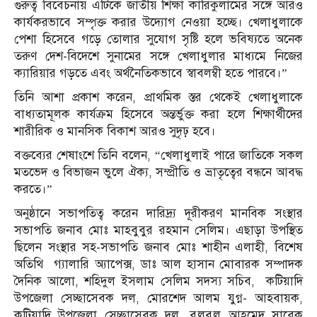
গুরুত্ব বিবেচনায় এটিকে জাতীয় শিক্ষা কারিকুলামের সঙ্গে আরও
কার্যকরভাবে সম্পৃক্ত করার উদ্যোগ নেওয়া হচ্ছে। খেলাধুলাকে
পেশা হিসেবে গড়ে তোলার সুযোগ সৃষ্টি হলে ভবিষ্যতে অনেক
তরুণ দেশ-বিদেশে সুনামের সঙ্গে খেলাধুলার মাধ্যমে নিজের
ক্যারিয়ার গড়তে এবং অর্থনৈতিকভাবে স্বাবলম্বী হতে পারবে।”
তিনি আশা প্রকাশ করেন, প্রাথমিক স্তর থেকেই খেলাধুলাকে
বাধ্যতামূলক কার্যক্রম হিসেবে অন্তর্ভুক্ত করা হলে শিক্ষার্থীদের
শারীরিক ও মানসিক বিকাশ আরও সুদৃঢ় হবে।
বক্তব্যের শেষাংশে তিনি বলেন, “খেলাধুলাই পারে জাতিকে সকল
মতভেদ ও বিভাজন ভুলে ঐক্য, সম্প্রীতি ও ভ্রাতৃত্বের বন্ধনে আবদ্ধ
করতে।”
অনুষ্ঠানে সভাপতিত্ব করেন দারিদ্র্য দূরীকরণ মানবিক সংস্থার
সভাপতি জনাব মোঃ মাহবুবুর রহমান সেলিম। এছাড়া উপস্থিত
ছিলেন সংস্থার সহ-সভাপতি জনাব মোঃ শাহীন এলাহী, বিশেষ
অতিথি গ্যালারি অ্যাপেক্স, ডাঃ আল হাসান মোবারক সম্পাদক
দৈনিক আলো, শহিদুল ইসলাম সেলিম সদস্য সচিব, কটিয়াদি
উপজেলা সেচ্ছাসেবক দল, মোরশেদ আলম যুগ্ন- আহবায়ক,
কটিয়াদি উপজেলা সেচ্ছাসেবক দল, বুলবুল আহমেদ সাবেক