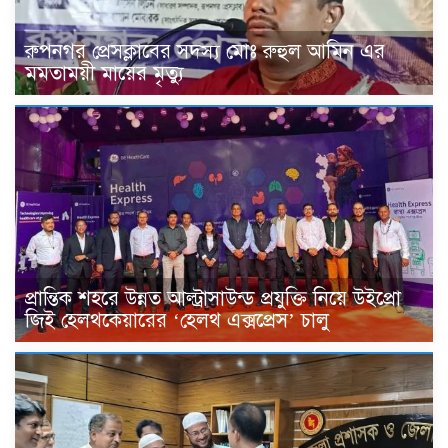
রুপনগর প্রেসক্লাবের সদস্য মোঃ রুহুল আমিন এর
মমতাময়ী মায়ের মৃত্যু
প্রান্তিক শহরে উন্নত আল্ট্রাসাউন্ড প্রযুক্তি নিয়ে উইপ্রো
জিই হেলথকেয়ারের ‘হেলথ এক্সপ্রেস’ চালু