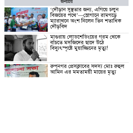
জনপ্রিয়
‘দৌড়ান সুস্থতার জন্য, এগিয়ে চলুন
বিজয়ের পথে’—স্লোগানে রামগড়ে
ম্যারাথনে অংশ নিলেন তিন শতাধিক
দৌড়বিদ
মাগুরায় লোডশেডিংয়ের গরম থেকে
বাঁচতে মসজিদের ছাদে উঠে
বিদ্যুৎস্পৃষ্টে মুয়াজ্জিনের মৃত্যু!
রুপনগর প্রেসক্লাবের সদস্য মোঃ রুহুল
আমিন এর মমতাময়ী মায়ের মৃত্যু
প্রান্তিক শহরে উন্নত আল্ট্রাসাউন্ড প্রযুক্তি
নিয়ে উইপ্রো জিই হেলথকেয়ারের
‘হেলথ এক্সপ্রেস’ চালু
নিত্য প্রয়োজনীয় দ্রব্যমূল্যের লাগামহীন
উর্ধ্বগতির প্রতিবাদে মাগুরায় ১১দলীয়
ঐক্য জোটের স্মারকলিপি প্রদান