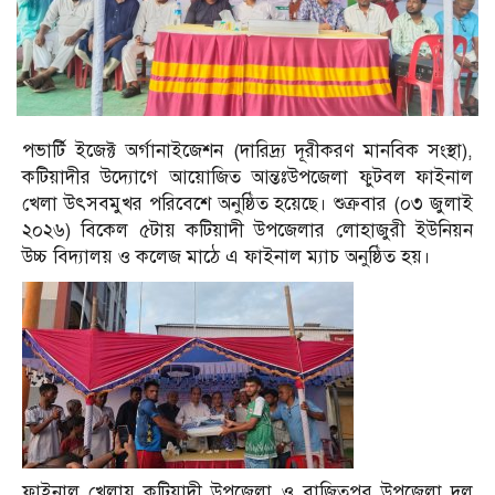
পভার্টি ইজেক্ট অর্গানাইজেশন (দারিদ্র্য দূরীকরণ মানবিক সংস্থা),
কটিয়াদীর উদ্যোগে আয়োজিত আন্তঃউপজেলা ফুটবল ফাইনাল
খেলা উৎসবমুখর পরিবেশে অনুষ্ঠিত হয়েছে। শুক্রবার (০৩ জুলাই
২০২৬) বিকেল ৫টায় কটিয়াদী উপজেলার লোহাজুরী ইউনিয়ন
উচ্চ বিদ্যালয় ও কলেজ মাঠে এ ফাইনাল ম্যাচ অনুষ্ঠিত হয়।
ফাইনাল খেলায় কটিয়াদী উপজেলা ও বাজিতপুর উপজেলা দল