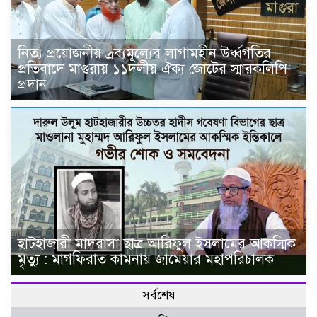
নিত্য প্রয়োজনীয় দ্রব্যমূল্যের লাগামহীন উর্ধ্বগতির
প্রতিবাদে মাগুরায় ১১দলীয় ঐক্য জোটের স্মারকলিপি
প্রদান
হাটহাজারী মাদরাসা ছাত্র আরিফুল ইসলামের আকস্মিক
মৃত্যু : মাগফিরাত কামনায় জামেয়ার মহাপরিচালক
সর্বশেষ