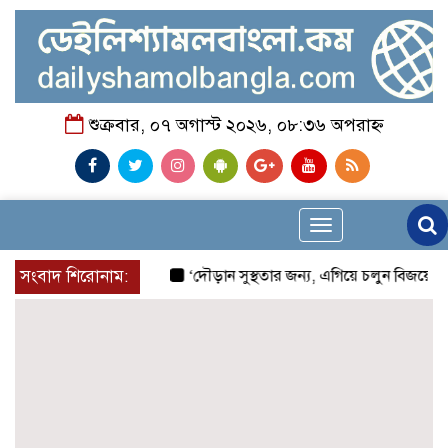
শুক্রবার, ০৭ অগাস্ট ২০২৬, ০৮:৩৬ অপরাহ্ন
Toggle
navigation
সংবাদ শিরোনাম:
‘দৌড়ান সুস্থতার জন্য, এগিয়ে চলুন বিজয়ের পথে’