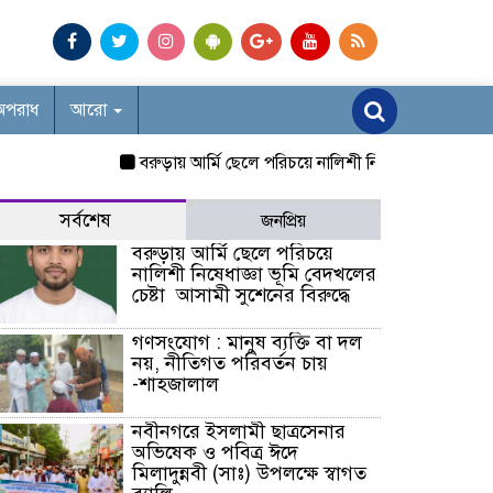
অপরাধ
আরো
বরুড়ায় আর্মি ছেলে পরিচয়ে নালিশী নিষেধাজ্ঞা ভূমি বেদখলের চে
সর্বশেষ
জনপ্রিয়
বরুড়ায় আর্মি ছেলে পরিচয়ে
নালিশী নিষেধাজ্ঞা ভূমি বেদখলের
চেষ্টা আসামী সুশেনের বিরুদ্ধে
গণসংযোগ : মানুষ ব্যক্তি বা দল
নয়, নীতিগত পরিবর্তন চায়
-শাহজালাল
নবীনগরে ইসলামী ছাত্রসেনার
অভিষেক ও পবিত্র ঈদে
মিলাদুন্নবী (সাঃ) উপলক্ষে স্বাগত