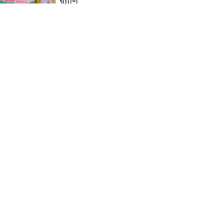
র‍্যালি
মাগুরায় আন্তর্জাতিক আদিবাসী
দিবসে র‍্যালি ও আলোচনা সভা
অনুষ্ঠিত
ভাঙ্গুড়ায় ভেজাল দুধ তৈরির
উপকরণ রাখার অভিযোগ
মাগুরার শ্রীপুরে শান্তি-শৃঙ্খলা
রক্ষায় ভিলেজ ডিফেন্স পার্টি গঠন
ও উদ্বোধন
জে.আই. চৌধুরী যুব
ফাউন্ডেশনের উদ্যোগে
শিক্ষার্থীদের মাঝে চারা বিতরণ
মাগুরার শ্রীপুরে ২টি সার ও
কীটনাশকের দোকানে দুর্ধর্ষ চুরি
নোয়াখালীতে গোলাগুলির ঘটনা: