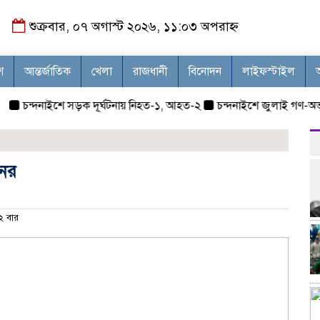
শুক্রবার, ০৭ অগাস্ট ২০২৬, ১১:০৩ অপরাহ্ন
শ
আন্তর্জাতিক
খেলা
রাজধানী
বিনোদন
লাইফস্টাইল
ন্দনাইশে সড়ক দূর্ঘটনায় নিহত-১, আহত-২
চন্দনাইশে জুলাই গণ-অভ্যুত্
নের
 বার