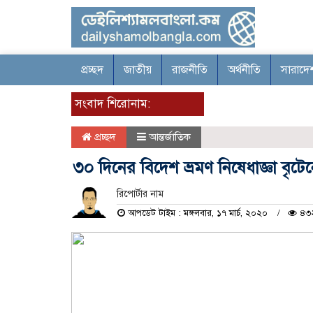
প্রচ্ছদ
জাতীয়
রাজনীতি
অর্থনীতি
সারাদে
সংবাদ শিরোনাম:
চ
প্রচ্ছদ
আন্তর্জাতিক
৩০ দিনের বিদেশ ভ্রমণ নিষেধাজ্ঞা বৃটে
রিপোর্টার নাম
আপডেট টাইম : মঙ্গলবার, ১৭ মার্চ, ২০২০
৪৩২