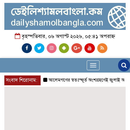
বৃহস্পতিবার, ০৬ অগাস্ট ২০২৬, ০৫:৪১ অপরাহ্ন
Toggle
navigation
সংবাদ শিরোনাম:
আলেমগণের স্বতঃস্ফূর্ত অংশগ্রহণেই জুলাই আন্দোল