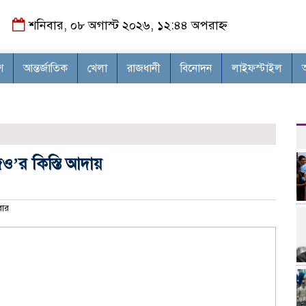
শনিবার, ০৮ অগাস্ট ২০২৬, ১২:৪৪ অপরাহ্ন
শ
আন্তর্জাতিক
খেলা
রাজধানী
বিনোদন
লাইফস্টাইল
িও’র কিস্তি আদায়
ার