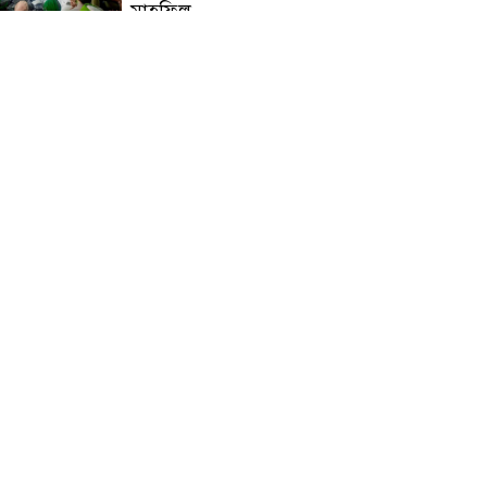
মাহফিল
চন্দনাইশে বিমরুলের কামড়ে
বৃদ্ধের মৃত্যু
‘দৌড়ান সুস্থতার জন্য, এগিয়ে
চলুন বিজয়ের পথে’—স্লোগানে
রামগড়ে ম্যারাথনে অংশ নিলেন
তিন শতাধিক দৌড়বিদ
মাগুরায় লোডশেডিংয়ের গরম
থেকে বাঁচতে মসজিদের ছাদে উঠে
বিদ্যুৎস্পৃষ্টে মুয়াজ্জিনের মৃত্যু!
রুপনগর প্রেসক্লাবের সদস্য মোঃ
রুহুল আমিন এর মমতাময়ী
মায়ের মৃত্যু
প্রান্তিক শহরে উন্নত আল্ট্রাসাউন্ড
প্রযুক্তি নিয়ে উইপ্রো জিই
হেলথকেয়ারের ‘হেলথ এক্সপ্রেস’
চালু