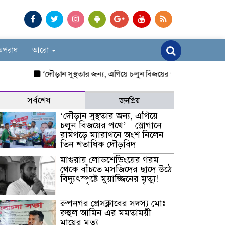
অপরাধ
আরো
‘দৌড়ান সুস্থতার জন্য, এগিয়ে চলুন বিজয়ের পথে’—স্লোগানে রামগড়ে
সর্বশেষ
জনপ্রিয়
‘দৌড়ান সুস্থতার জন্য, এগিয়ে
চলুন বিজয়ের পথে’—স্লোগানে
রামগড়ে ম্যারাথনে অংশ নিলেন
তিন শতাধিক দৌড়বিদ
মাগুরায় লোডশেডিংয়ের গরম
থেকে বাঁচতে মসজিদের ছাদে উঠে
বিদ্যুৎস্পৃষ্টে মুয়াজ্জিনের মৃত্যু!
রুপনগর প্রেসক্লাবের সদস্য মোঃ
রুহুল আমিন এর মমতাময়ী
মায়ের মৃত্যু