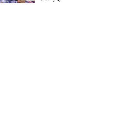
প্রান্তিক শহরে উন্নত আল্ট্রাসাউন্ড
প্রযুক্তি নিয়ে উইপ্রো জিই
হেলথকেয়ারের ‘হেলথ এক্সপ্রেস’
চালু
নিত্য প্রয়োজনীয় দ্রব্যমূল্যের
লাগামহীন উর্ধ্বগতির প্রতিবাদে
মাগুরায় ১১দলীয় ঐক্য জোটের
স্মারকলিপি প্রদান
হাটহাজারী মাদরাসা ছাত্র
আরিফুল ইসলামের আকস্মিক
মৃত্যু : মাগফিরাত কামনায়
জামেয়ার মহাপরিচালক
আলেমগণের স্বতঃস্ফূর্ত
অংশগ্রহণেই জুলাই আন্দোলন
সফল হয় : আল্লামা শেখ আহমদ
জুলাই গণঅভ্যুত্থান দিবস
উপলক্ষ্যে কোম্পানীগঞ্জে ১১ দলীয়
ঐক্য জোটের গণমিছিল ও
সমাবেশ অনুষ্ঠিত