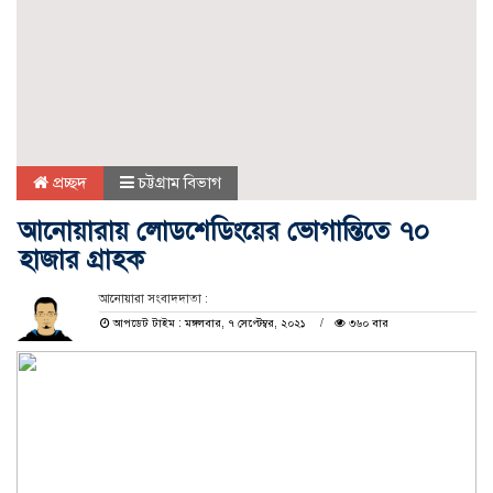
প্রচ্ছদ
চট্টগ্রাম বিভাগ
আনোয়ারায় লোডশেডিংয়ের ভোগান্তিতে ৭০
হাজার গ্রাহক
আনোয়ারা সংবাদদাতা :
আপডেট টাইম : মঙ্গলবার, ৭ সেপ্টেম্বর, ২০২১
৩৬০ বার