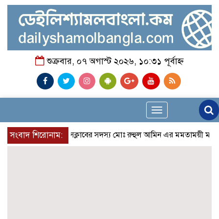
শুক্রবার, ০৭ অগাস্ট ২০২৬, ১০:৩১ পূর্বাহ্ন
Toggle
navigation
সংবাদ শিরোনাম:
রুপনগর প্রেসক্লাবের সদস্য মোঃ রুহুল আমিন এর মমতাময়ী মায়ের মৃত্