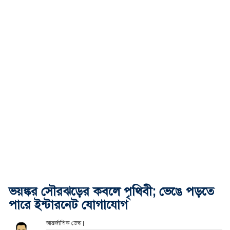
ভয়ঙ্কর সৌরঝড়ের কবলে পৃথিবী; ভেঙে পড়তে
পারে ইন্টারনেট যোগাযোগ
আন্তর্জাতিক ডেস্ক |