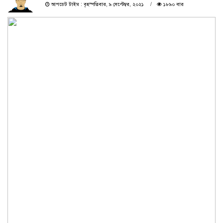
আপডেট টাইম : বৃহস্পতিবার, ৯ সেপ্টেম্বর, ২০২১
১৮৯০ বার