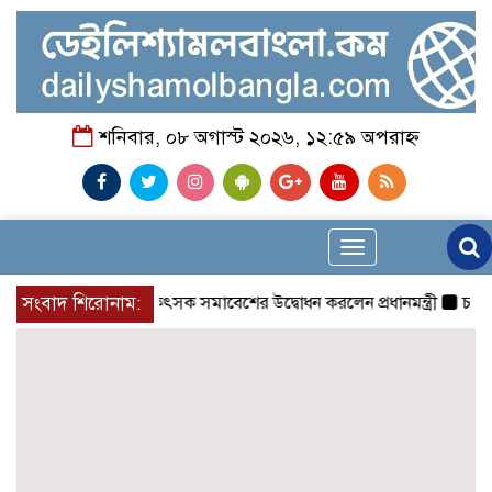
শনিবার, ০৮ অগাস্ট ২০২৬, ১২:৫৯ অপরাহ্ন
Toggle
navigation
সংবাদ শিরোনাম:
চিকিৎসক সমাবেশের উদ্বোধন করলেন প্রধানমন্ত্রী
চন্দনাইশে