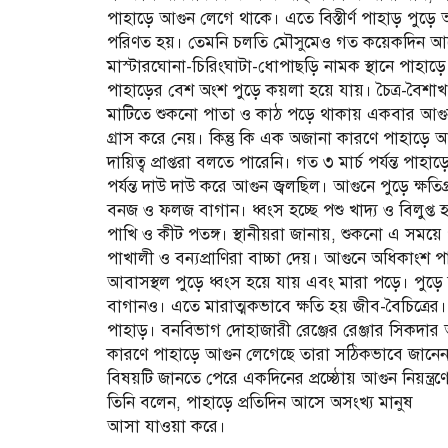
পাহাড়ে আগুন লেগে থাকে। এতে বিস্তীর্ণ পাহাড় পুড়ে 
পরিণত হয়। তেমনি চলতি মৌসুমেও গত কয়েকদিন আ
মাস্টারঘোনা-চিরিংঘাটা-ধোপাছড়ি নামক স্থানে পাহাড়ে
পাহাড়ের বেশ অংশ পুড়ে কয়লা হয়ে যায়। চৈত্র-বৈশ
মাটিতে শুকনো পাতা ও কাঠ পড়ে থাকায় একবার আগু
গ্রাস করে নেয়। কিন্তু কি এক অজানা কারণে পাহাড়ে
দায়িত্ব প্রাপ্তরা বলতে পারেনি। গত ৩ মার্চ পর্যন্ত পাহা
পর্যন্ত দাউ দাউ করে আগুন জ্বলছিল। আগুনে পুড়ে ক্ষতিগ্রস্
বনজ ও ফলজ বাগান। ধ্বংস হচ্ছে পশু খাদ্য ও বিলুপ্ত হয়ে
পাখি ও কীট পতঙ্গ। স্থানীয়রা জানায়, শুকনো এ সময়ে 
পাখালী ও বন্যপ্রাণিরা বাচ্চা দেয়। আগুনে অধিকাংশ প
আবাসস্থল পুড়ে ধ্বংস হয়ে যায় এবং মারা পড়ে। পুড়ে
বাগানও। এতে মারাত্মকভাবে ক্ষতি হয় জীব-বৈচিত্রের। 
পাহাড়। বনবিভাগ দোহাজারী রেঞ্জের রেঞ্জার সিকদা
কারণে পাহাড়ে আগুন লেগেছে তারা সঠিকভাবে জানেন
বিষয়টি জানতে পেরে একদিনের প্রচ্ষ্ঠোয় আগুন নিয়ন্ত্র
তিনি বলেন, পাহাড়ে প্রতিদিন আসে অসংখ্য মানুষ
আসা যাওয়া করে।