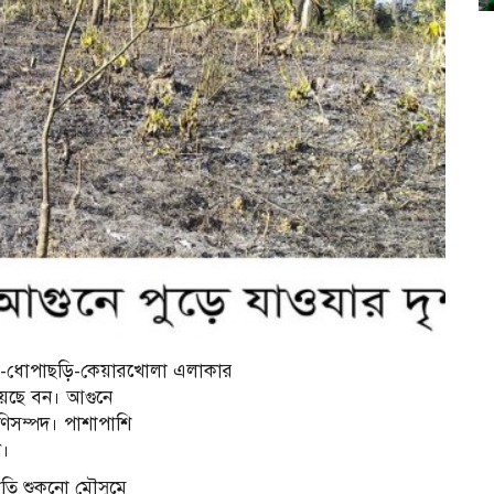
ংঘাটা-ধোপাছড়ি-কেয়ারখোলা এলাকার
হয়েছে বন। আগুনে
াণিসম্পদ। পাশাপাশি
ন।
রতি শুকনো মৌসুমে