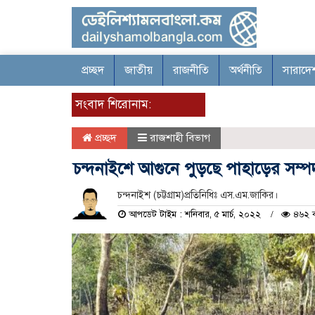
প্রচ্ছদ
জাতীয়
রাজনীতি
অর্থনীতি
সারাদে
সংবাদ শিরোনাম:
প্রচ্ছদ
রাজশাহী বিভাগ
চন্দনাইশে আগুনে পুড়ছে পাহাড়ের সম্প
চন্দনাইশ (চট্টগ্রাম)প্রতিনিধিঃ এস.এম.জাকির।
আপডেট টাইম : শনিবার, ৫ মার্চ, ২০২২
৪৬২ ব