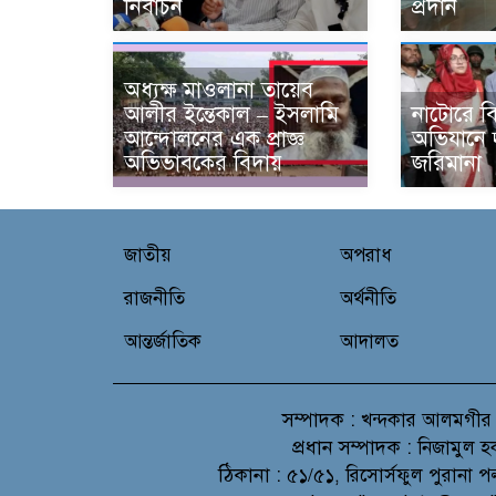
নির্বাচন
প্রদান
অধ্যক্ষ মাওলানা তায়েব
আলীর ইন্তেকাল – ইসলামি
নাটোরে 
আন্দোলনের এক প্রাজ্ঞ
অভিযানে 
অভিভাবকের বিদায়
জরিমানা
জাতীয়
অপরাধ
রাজনীতি
অর্থনীতি
আন্তর্জাতিক
আদালত
সম্পাদক :
খন্দকার আলমগীর
প্রধান সম্পাদক :
নিজামুল হ
ঠিকানা :
৫১/৫১, রিসোর্সফুল পুরানা প