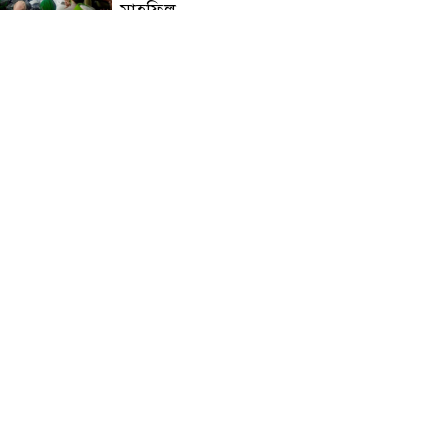
মাহফিল
চন্দনাইশে বিমরুলের কামড়ে
বৃদ্ধের মৃত্যু
‘দৌড়ান সুস্থতার জন্য, এগিয়ে
চলুন বিজয়ের পথে’—স্লোগানে
রামগড়ে ম্যারাথনে অংশ নিলেন
তিন শতাধিক দৌড়বিদ
মাগুরায় লোডশেডিংয়ের গরম
থেকে বাঁচতে মসজিদের ছাদে উঠে
বিদ্যুৎস্পৃষ্টে মুয়াজ্জিনের মৃত্যু!
রুপনগর প্রেসক্লাবের সদস্য মোঃ
রুহুল আমিন এর মমতাময়ী
মায়ের মৃত্যু
প্রান্তিক শহরে উন্নত আল্ট্রাসাউন্ড
প্রযুক্তি নিয়ে উইপ্রো জিই
হেলথকেয়ারের ‘হেলথ এক্সপ্রেস’
চালু