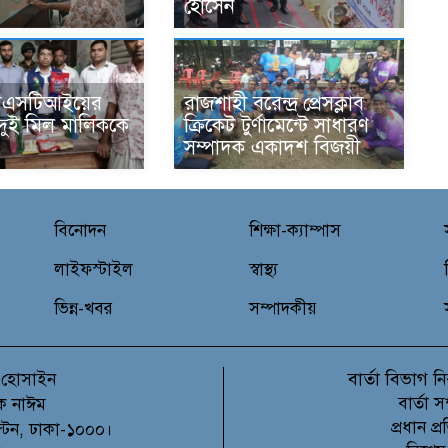
হোসেন
বিএসটিআইয়ের
রাজশাহী বরেন্দ্র প্রেসক্লাব
দুই মিল মালিককে
ক্রিকেট টুর্ণামেন্টে সাধারণ
সম্পাদক একাদশ বিজয়ী
বিনোদন
শিক্ষা-ক্যাম্পাস
লাইফস্টাইল
স্বাস্থ্য
ভিন্ন-খবর
সম্পাদকীয়
বার্তা বিভাগ
 হোসাইন
নি
বার্তা 
ক নাঈম
প্রধান 
ল্টন, ঢাকা-১০০০।