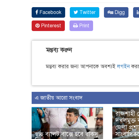
Facebook
Twitter
Digg
Pinterest
Print
মন্তব্য করুন
মন্তব্য করার জন্য আপনাকে অবশ্যই
লগইন
করত
এ জাতীয় আরো সংবাদ
রাজশাহী প
দখলমুক্ত
জেলা প্র
স্বচ্ছ ব্যালট বাক্সে হবে রাকসু
সাংবাদিক