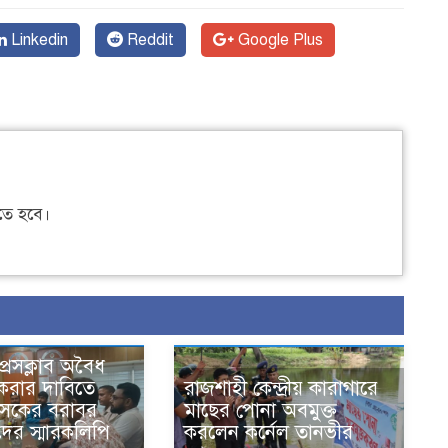
Linkedin
Reddit
Google Plus
ে হবে।
্রেসক্লাব অবৈধ
 করার দাবিতে
রাজশাহী কেন্দ্রীয় কারাগারে
শাসকের বরাবর
মাছের পোনা অবমুক্ত
দের স্মারকলিপি
করলেন কর্নেল তানভীর