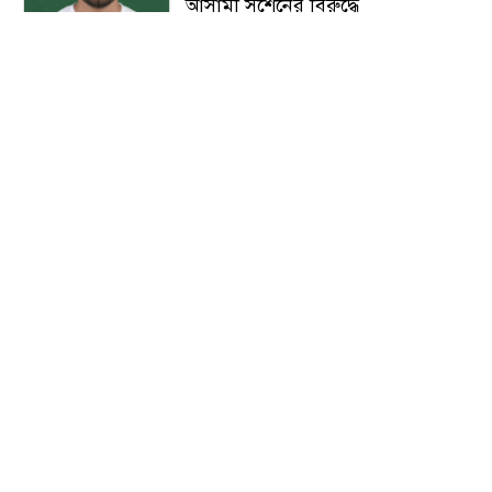
আসামী সুশেনের বিরুদ্ধে
গণসংযোগ : মানুষ ব্যক্তি বা দল নয়,
নীতিগত পরিবর্তন চায় -শাহজালাল
নবীনগরে ইসলামী ছাত্রসেনার অভিষেক
ও পবিত্র ঈদে মিলাদুন্নবী (সাঃ)
উপলক্ষে স্বাগত র‍্যালি
মাগুরায় আন্তর্জাতিক আদিবাসী দিবসে
র‍্যালি ও আলোচনা সভা অনুষ্ঠিত
ভাঙ্গুড়ায় ভেজাল দুধ তৈরির উপকরণ
রাখার অভিযোগ
মাগুরার শ্রীপুরে শান্তি-শৃঙ্খলা রক্ষায়
ভিলেজ ডিফেন্স পার্টি গঠন ও উদ্বোধন