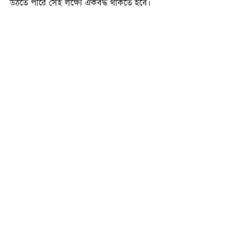
উঠতে পারে সেই লক্ষ্যে ঐকবদ্ধ থাকতে হবে।