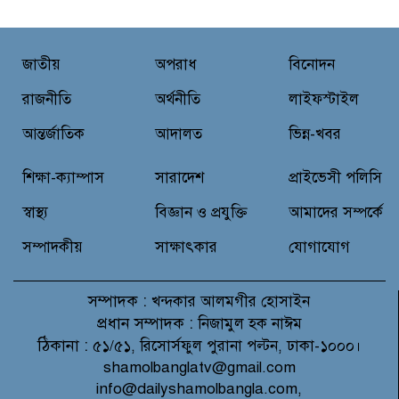
জে.আই. চৌধুরী যুব ফাউন্ডেশনের
জাতীয়
অপরাধ
বিনোদন
উদ্যোগে শিক্ষার্থীদের মাঝে চারা
বিতরণ
রাজনীতি
অর্থনীতি
লাইফস্টাইল
আন্তর্জাতিক
আদালত
ভিন্ন-খবর
মাগুরার শ্রীপুরে ২টি সার ও
কীটনাশকের দোকানে দুর্ধর্ষ চুরি
শিক্ষা-ক্যাম্পাস
সারাদেশ
প্রাইভেসী পলিসি
স্বাস্থ্য
বিজ্ঞান ও প্রযুক্তি
আমাদের সম্পর্কে
সম্পাদকীয়
সাক্ষাৎকার
যোগাযোগ
সম্পাদক :
খন্দকার আলমগীর হোসাইন
প্রধান সম্পাদক :
নিজামুল হক নাঈম
ঠিকানা :
৫১/৫১, রিসোর্সফুল পুরানা পল্টন, ঢাকা-১০০০।
shamolbanglatv@gmail.com
info@dailyshamolbangla.com,