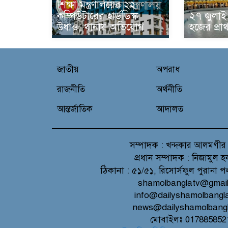
শিক্ষা মন্ত্রণালয়ের ২২
কম্পিউটারের হার্ডডিস্ক
২৭ জুলাই 
উধাও, থানায় অভিযোগ
হজের প্রা
জাতীয়
অপরাধ
রাজনীতি
অর্থনীতি
আন্তর্জাতিক
আদালত
সম্পাদক :
খন্দকার আলমগীর
প্রধান সম্পাদক :
নিজামুল হ
ঠিকানা :
৫১/৫১, রিসোর্সফুল পুরানা প
shamolbanglatv@gmai
info@dailyshamolbangl
news@dailyshamolbang
মোবাইলঃ 017885852