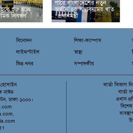
পারে বাংলাদেশের নতুন
হতে শুরু হচ্ছে
অর্থনৈতিক সম্ভাবনাময় খাত
থমিক নিবন্ধন
: প্রধানমন্ত্রী
বিনোদন
শিক্ষা-ক্যাম্পাস
লাইফস্টাইল
স্বাস্থ্য
ভিন্ন-খবর
সম্পাদকীয়
বার্তা বিভাগ
 হোসাইন
নি
বার্তা 
ক নাঈম
প্রধান 
ল্টন, ঢাকা-১০০০।
বিশেষ
l.com
ব্যবস্
a.com,
উ
la.com
11