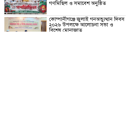
গণমিছিল ও সমাবেশ অনুষ্ঠিত
কোম্পানীগঞ্জে জুলাই গনঅভ্যুত্থান দিবস
২০২৬ উপলক্ষে আলোচনা সভা ও
বিশেষ মোনাজাত
“স্পেশাল ট্রাইব্যুনালে জুলাই গণহত্যার
বিচার করেন, জনগণ আপনাদের ছাড়বে
না: সাক্কু
ভাষা সৈনিক অজিত গুহ মহাবিদ্যালয়ে
জুলাই গণঅভ্যুত্থান দিবসের আলোচনা
সভা ও পুরস্কার বিতরণ
বন্যাদুর্গত মানুষের পাশে পার্কভিউ
হাসপাতাল আমিলাইষে ফ্রি চিকিৎসা
ক্যাম্পে ২ হাজার রোগীকে সেবা,
বিনামূল্যে ওষুধ বিতরণ
চন্দনাইশ থানা পুলিশের অভিযানে ৩