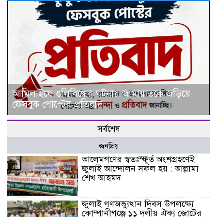
আমিলাইষে গুলিবিদ্ধের ঘটনায় জামায়াতকে জড়িয়ে
ফেসবুক পোস্টের প্রতিবাদ
সর্বশেষ
জনপ্রিয়
আলেমগণের স্বতঃস্ফূর্ত অংশগ্রহণেই
জুলাই আন্দোলন সফল হয় : আল্লামা
শেখ আহমদ
জুলাই গণঅভ্যুত্থান দিবস উপলক্ষ্যে
কোম্পানীগঞ্জে ১১ দলীয় ঐক্য জোটের