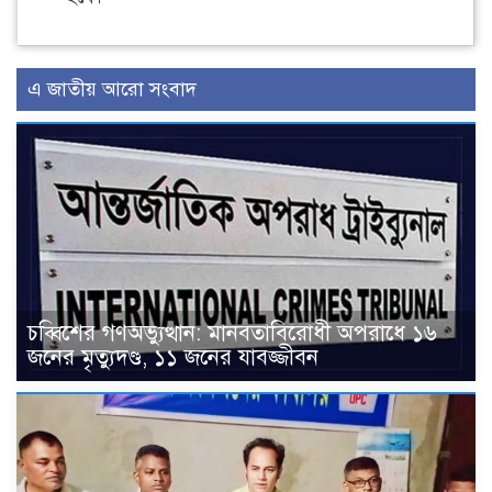
এ জাতীয় আরো সংবাদ
চব্বিশের গণঅভ্যুত্থান: মানবতাবিরোধী অপরাধে ১৬
জনের মৃত্যুদণ্ড, ১১ জনের যাবজ্জীবন