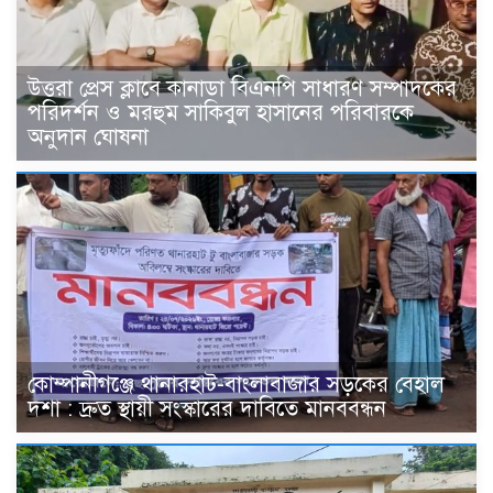
উত্তরা প্রেস ক্লাবে কানাডা বিএনপি সাধারণ সম্পাদকের
পরিদর্শন ও মরহুম সাকিবুল হাসানের পরিবারকে
অনুদান ঘোষনা
কোম্পানীগঞ্জে থানারহাট-বাংলাবাজার সড়কের বেহাল
দশা : দ্রুত স্থায়ী সংস্কারের দাবিতে মানববন্ধন