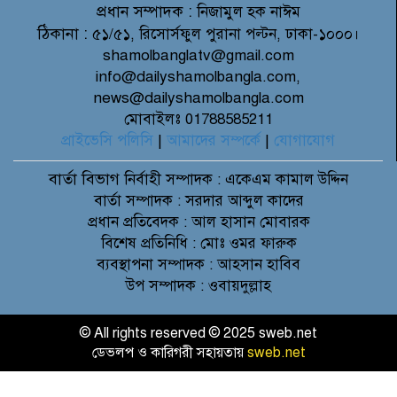
প্রধান সম্পাদক :
নিজামুল হক নাঈম
ঠিকানা :
৫১/৫১, রিসোর্সফুল পুরানা পল্টন, ঢাকা-১০০০।
shamolbanglatv@gmail.com
info@dailyshamolbangla.com,
news@dailyshamolbangla.com
মোবাইলঃ 01788585211
প্রাইভেসি পলিসি
|
আমাদের সম্পর্কে
|
যোগাযোগ
বার্তা বিভাগ
নির্বাহী সম্পাদক : একেএম কামাল উদ্দিন
বার্তা সম্পাদক : সরদার আব্দুল কাদের
প্রধান প্রতিবেদক : আল হাসান মোবারক
বিশেষ প্রতিনিধি : মোঃ ওমর ফারুক
ব্যবস্থাপনা সম্পাদক : আহসান হাবিব
উপ সম্পাদক : ওবায়দুল্লাহ
© All rights reserved © 2025 sweb.net
ডেভলপ ও কারিগরী সহায়তায়
sweb.net