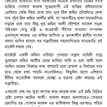
স্বৈরাচার আওয়ামী লীগ সরকারের আমলে এভাবেই নিজের সর্বস্ব
হারিয়ে গোলাম ফারুক ভুক্তভোগী এই ব্যক্তির অভিযোগের
প্রেক্ষিতে খোঁজ নিয়ে দেখা যায় তার ঠিক জমির চৌহদ্দিতে দেখা
যায় র্পূর্বে ছিল জমির আলীর জমি, যা পরবর্তীতে ঢাকা ময়মনসিংহ
সড়কে চলে যায় কিন্তু ধূর্ত জমির আলী কৌশলে সাবেক সড়ক
পরিবহন সেতু মন্ত্রী ও আওয়ামী লীগের সাধারণ সম্পাদক
ওবায়দুল কাদের এর কথিত ভাগিনা ও তৎকালীন স্থানীয় সংসদ
সদস্য হাবিব হাসান সহ সন্ত্রাসীদের সহযোগিতায় রাতারাতি ওই
মার্কেট দখলে নেয়।
মার্কেটে একটি অফিস বানিয়ে সেখানে সন্ত্রাস বাহিনী গড়ে
তুলেছেন জমির আলীর মেয়ে রাবিয়া সানি ও তার স্বামী আল
আমিন তাদের বিরুদ্ধে কথা বললেই চলে হামলা ও নির্যাতন যার
হাত থেকে রক্ষা পায়নি সাংবাদিকও। কিছুদিন আগে এশিয়ান
টিভির সাংবাদিক নয়নকে হেনস্থা ও হত্যার চেষ্টা করেছে এই
সন্ত্রাসীরা।
এখানেই শেষ নয় ভুয়া কাগজ করে কয়েক দফা এই জমি বিক্রির
চেষ্টা চালান জামির আলী। মামলা করেন আদালতেও সেখানে
প্রমাণিত হয় গোলাম ফারুক এর মালিকানা কিন্তু এরপরও পতিত