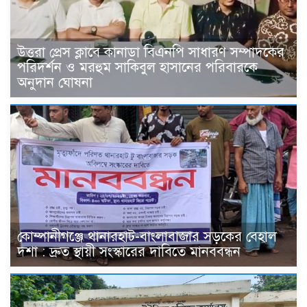
উত্তরা প্রেস ক্লাবে কানাডা বিএনপি সাধারণ সম্পাদকের
পরিদর্শন ও মরহুম সাকিবুল হাসানের পরিবারকে
অনুদান ঘোষনা
কোম্পানীগঞ্জে থানারহাট-বাংলাবাজার সড়কের বেহাল
দশা : দ্রুত স্থায়ী সংস্কারের দাবিতে মানববন্ধন