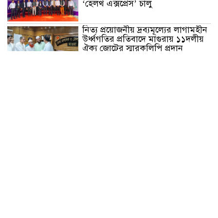
‘হেলথ এক্সপ্রেস’ চালু
নিত্য প্রয়োজনীয় দ্রব্যমূল্যের লাগামহীন
উর্ধ্বগতির প্রতিবাদে মাগুরায় ১১দলীয়
ঐক্য জোটের স্মারকলিপি প্রদান
হাটহাজারী মাদরাসা ছাত্র আরিফুল
ইসলামের আকস্মিক মৃত্যু : মাগফিরাত
কামনায় জামেয়ার মহাপরিচালক
আলেমগণের স্বতঃস্ফূর্ত অংশগ্রহণেই
জুলাই আন্দোলন সফল হয় : আল্লামা
শেখ আহমদ
জুলাই গণঅভ্যুত্থান দিবস উপলক্ষ্যে
কোম্পানীগঞ্জে ১১ দলীয় ঐক্য জোটের
গণমিছিল ও সমাবেশ অনুষ্ঠিত
কোম্পানীগঞ্জে জুলাই গনঅভ্যুত্থান দিবস