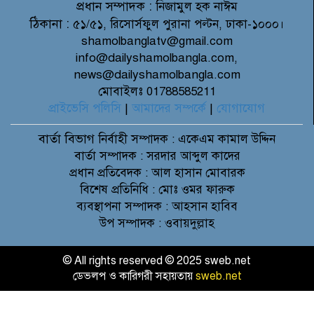
প্রধান সম্পাদক :
নিজামুল হক নাঈম
ঠিকানা :
৫১/৫১, রিসোর্সফুল পুরানা পল্টন, ঢাকা-১০০০।
shamolbanglatv@gmail.com
info@dailyshamolbangla.com,
news@dailyshamolbangla.com
মোবাইলঃ 01788585211
প্রাইভেসি পলিসি
|
আমাদের সম্পর্কে
|
যোগাযোগ
বার্তা বিভাগ
নির্বাহী সম্পাদক : একেএম কামাল উদ্দিন
বার্তা সম্পাদক : সরদার আব্দুল কাদের
প্রধান প্রতিবেদক : আল হাসান মোবারক
বিশেষ প্রতিনিধি : মোঃ ওমর ফারুক
ব্যবস্থাপনা সম্পাদক : আহসান হাবিব
উপ সম্পাদক : ওবায়দুল্লাহ
© All rights reserved © 2025 sweb.net
ডেভলপ ও কারিগরী সহায়তায়
sweb.net