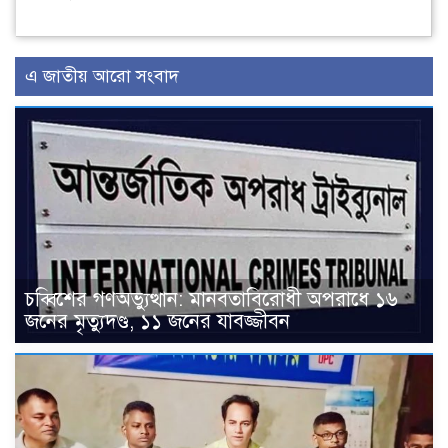
এ জাতীয় আরো সংবাদ
চব্বিশের গণঅভ্যুত্থান: মানবতাবিরোধী অপরাধে ১৬
জনের মৃত্যুদণ্ড, ১১ জনের যাবজ্জীবন