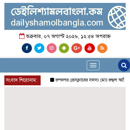
শুক্রবার, ০৭ অগাস্ট ২০২৬, ১২:৫৪ অপরাহ্ন
Toggle
navigation
সংবাদ শিরোনাম:
রুপনগর প্রেসক্লাবের সদস্য মোঃ রুহুল আমিন এর ম