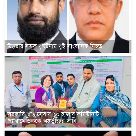
উত্তরায় সড়ক দুর্ঘটনায় দুই সাংবাদিক নিহত
সরকারি স্বাস্থ্যসেবায় ১০ হাজার কমিউনিটি
প্যারামেডিককে অন্তর্ভুক্তির দাবি