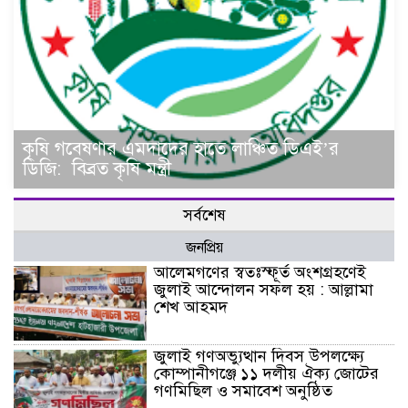
কৃষি গবেষণার এমদাদের হাতে লাঞ্চিত ডিএই’র
ডিজি: বিব্রত কৃষি মন্ত্রী
সর্বশেষ
জনপ্রিয়
আলেমগণের স্বতঃস্ফূর্ত অংশগ্রহণেই
জুলাই আন্দোলন সফল হয় : আল্লামা
শেখ আহমদ
জুলাই গণঅভ্যুত্থান দিবস উপলক্ষ্যে
কোম্পানীগঞ্জে ১১ দলীয় ঐক্য জোটের
গণমিছিল ও সমাবেশ অনুষ্ঠিত