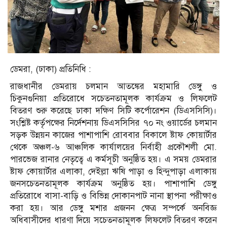
ডেমরা, (ঢাকা) প্রতিনিধি :
রাজধানীর ডেমরায় চলমান আতঙ্কের মহামারি ডেঙ্গু ও
চিকুনগুনিয়া প্রতিরোধে সচেতনতামূলক কার্যক্রম ও লিফলেট
বিতরণ শুরু করেছে ঢাকা দক্ষিণ সিটি কর্পোরেশন (ডিএসসিসি)।
সংশ্লিষ্ট কর্তৃপক্ষের নির্দেশনায় ডিএসসিসির ৭০ নং ওয়ার্ডের চলমান
সড়ক উন্নয়ন কাজের পাশাপাশি রোববার বিকালে ষ্টাফ কোয়ার্টার
থেকে অঞ্চল-৬ আঞ্চলিক কার্যালয়ের নির্বাহী প্রকৌশলী মো.
পারভেজ রানার নেতৃত্বে এ কর্মসূচী অনুষ্ঠিত হয়। এ সময় ডেমরার
ষ্টাফ কোয়ার্টার এলাকা, দেইল্লা ঋষি পাড়া ও হিন্দুপাড়া এলাকায়
জনসচেতনতামূলক কার্যক্রম অনুষ্ঠিত হয়। পাশাপাশি ডেঙ্গু
প্রতিরোধে বাসা-বাড়ি ও বিভিন্ন দোকানপাট নানা স্থাপনা পরীক্ষাও
করা হয়। আর ডেঙ্গু মশার প্রজনন ক্ষেত্র সম্পর্কে অনবিজ্ঞ
অধিবাসীদের ধারণা দিয়ে সচেতনতামূলক লিফলেট বিতরণ করেন