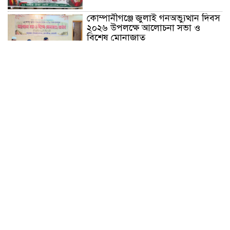
কোম্পানীগঞ্জে জুলাই গনঅভ্যুত্থান দিবস
২০২৬ উপলক্ষে আলোচনা সভা ও
বিশেষ মোনাজাত
“স্পেশাল ট্রাইব্যুনালে জুলাই গণহত্যার
বিচার করেন, জনগণ আপনাদের ছাড়বে
না: সাক্কু
ভাষা সৈনিক অজিত গুহ মহাবিদ্যালয়ে
জুলাই গণঅভ্যুত্থান দিবসের আলোচনা
সভা ও পুরস্কার বিতরণ
বন্যাদুর্গত মানুষের পাশে পার্কভিউ
হাসপাতাল আমিলাইষে ফ্রি চিকিৎসা
ক্যাম্পে ২ হাজার রোগীকে সেবা,
বিনামূল্যে ওষুধ বিতরণ
চন্দনাইশ থানা পুলিশের অভিযানে ৩
আসামী গ্রেফতার