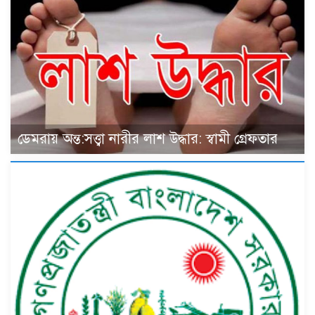
ডেমরায় অন্ত:সত্ত্বা নারীর লাশ উদ্ধার: স্বামী গ্রেফতার