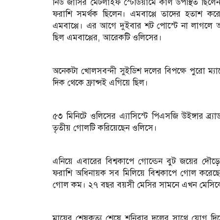
নিউ জার্সির মেটলাইফ স্টেডিয়ামে কাল উপস্থিত ছিলে
ফরাশি সমর্থক ছিলেন। এমবাপ্পে তাদের হতাশ ক
এমবাপ্পে। এর আগে দুইবার শট পোস্টে না লাগল
ছিল এমবাপ্পের, আরেকটি ওলিসের।
অনেকটা খোলসবন্দী সুইডিশ দলের বিপক্ষে পুরো ম্যাচ
দিক থেকে ফ্রান্সই এগিয়ে ছিল।
৫৩ মিনিটে ওলিসের এ্যাসিস্টে পিএসজি উইঙ্গার ব্র্
তৃতীয় গোলটি করিয়েছেন ওলিসে।
এনিয়ে এবারের বিশ্বকাপে গোল্ডেন বুট জয়ের দৌড়ে 
ফরাশি অধিনায়ক সব মিলিয়ে বিশ্বকাপে গোল করেছেন
গোল কম। ২৭ বছর বয়সী মেসির সামনে এখন মেসিকে
মায়ের শেষকৃত্য শেষে শনিবার দলের সাথে যোগ দি