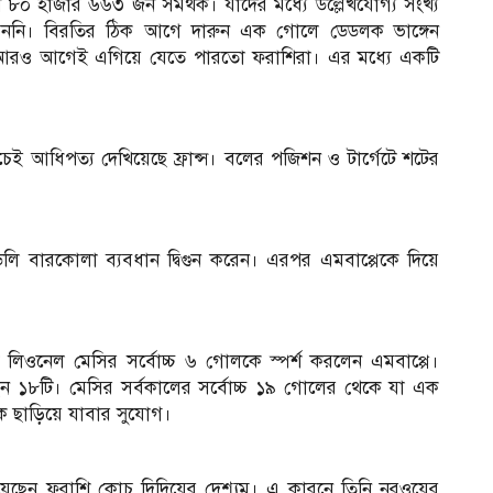
ন ৮০ হাজার ৬৬৩ জন সমর্থক। যাদের মধ্যে উল্লেখযোগ্য সংখ্য
রেননি। বিরতির ঠিক আগে দারুন এক গোলে ডেডলক ভাঙ্গেন
ে আরও আগেই এগিয়ে যেতে পারতো ফরাশিরা। এর মধ্যে একটি
েই আধিপত্য দেখিয়েছে ফ্রান্স। বলের পজিশন ও টার্গেটে শটের
যাডলি বারকোলা ব্যবধান দ্বিগুন করেন। এরপর এমবাপ্পেকে দিয়ে
লিওনেল মেসির সর্বোচ্চ ৬ গোলকে স্পর্শ করলেন এমবাপ্পে।
 ১৮টি। মেসির সর্বকালের সর্বোচ্চ ১৯ গোলের থেকে যা এক
 ছাড়িয়ে যাবার সুযোগ।
য়েছেন ফরাশি কোচ দিদিয়ের দেশ্যম। এ কারনে তিনি নরওয়ের