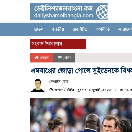
প্রচ্ছদ
জাতীয়
রাজনীতি
অর্থনীতি
সারাদে
সংবাদ শিরোনাম:
প্রচ্ছদ
খেলা
এমবাপ্পের জোড়া গোলে সুইডেনকে বিধ্বস্
স্পোর্টস ডেস্ক
আপডেট টাইম : বুধবার, ১ জুলাই, ২০২৬
৭১ ব