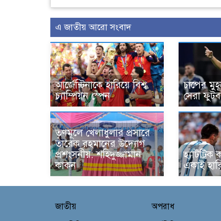
এ জাতীয় আরো সংবাদ
আর্জেন্টিনাকে হারিয়ে বিশ্ব
চাপের মুহূ
চ্যাম্পিয়ন স্পেন
সেরা ফুটব
তৃণমূলে খেলাধুলার প্রসারে
তারেক রহমানের উদ্যোগ
প্রশংসনীয়: শহিদুজ্জামান
হ্যাটট্রি
কাকন
একাই হার
জাতীয়
অপরাধ